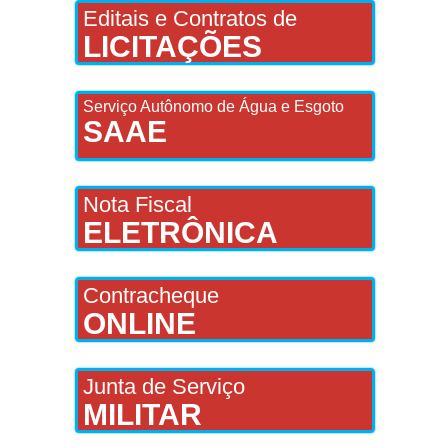
Editais e Contratos de
LICITAÇÕES
Serviço Autônomo de Água e Esgoto
SAAE
Nota Fiscal
ELETRÔNICA
Contracheque
ONLINE
Junta de Serviço
MILITAR