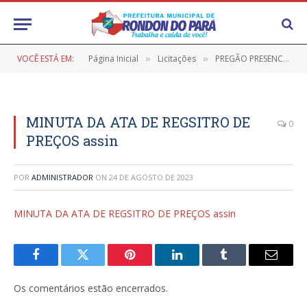
VOCÊ ESTÁ EM:
Página Inicial
Licitações
PREGÃO PRESENCIAL Nº 9/2023-037-FMAS-SRP (AQUISIÇÃO DE BRINQUEDOS)
»
»
MINUTA DA ATA DE REGSITRO DE
0
PREÇOS assin
POR
ADMINISTRADOR
ON
24 DE AGOSTO DE 2023
MINUTA DA ATA DE REGSITRO DE PREÇOS assin
Facebook
Twitter
Pinterest
LinkedIn
Tumblr
E-
mail
Os comentários estão encerrados.