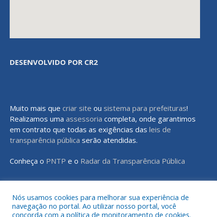
DESENVOLVIDO POR CR2
Muito mais que
criar site
ou
sistema para prefeituras
!
Realizamos uma
assessoria
completa, onde garantimos
em contrato que todas as exigências das
leis de
transparência pública
serão atendidas.
Conheça o
PNTP
e o
Radar da Transparência Pública
Nós usamos cookies para melhorar sua experiência de
navegação no portal. Ao utilizar nosso portal, você
Todos os direitos reservados a Prefeitura Municipal de Rondon do
concorda com a política de monitoramento de cookies.